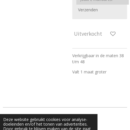
Verzenden
Uitverkocht
Verkrijgbaar in de maten 38
t/m 48
Valt 1 maat groter
© 2023 - 2026 Live & Shine
Deze website gebruikt cookies voor analyse-
Powered by
JouwWeb
doeleinden en/of het tonen van advertenties.
Door gebruik te blijven maken van de site gaat