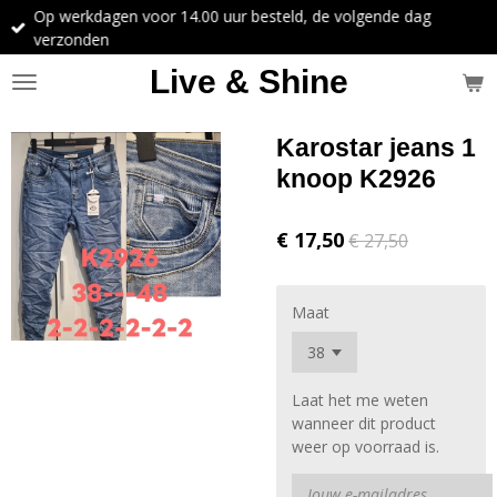
Op werkdagen voor 14.00 uur besteld, de volgende dag
Ga
verzonden
direct
naar
Live & Shine
de
hoofdinhoud
Karostar jeans 1
knoop K2926
€ 17,50
€ 27,50
Maat
Laat het me weten
wanneer dit product
weer op voorraad is.