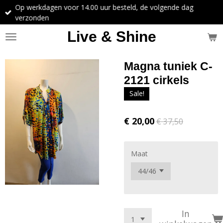
Op werkdagen voor 14.00 uur besteld, de volgende dag
Ga
verzonden
direct
naar
Live & Shine
de
hoofdinhoud
Magna tuniek C-
2121 cirkels
Sale!
€ 20,00
€ 37,50
Maat
In