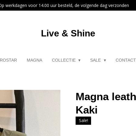
Op werkdagen voor 14.00 uur besteld, de volgende dag verzonden
Live & Shine
ROSTAR
MAGNA
COLLECTIE
SALE
CONTAC
Magna leath
Kaki
Sale!