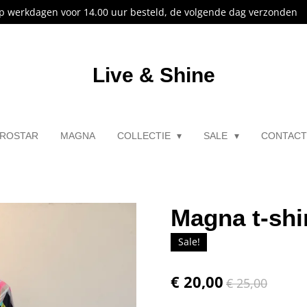
p werkdagen voor 14.00 uur besteld, de volgende dag verzonden
Live & Shine
ROSTAR
MAGNA
COLLECTIE
SALE
CONTAC
Magna t-shir
Sale!
€ 20,00
€ 25,00