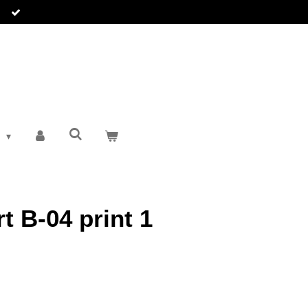
T
t B-04 print 1