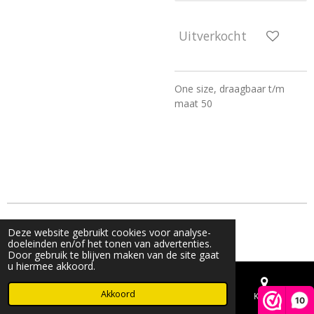
Uitverkocht
One size, draagbaar t/m
maat 50
© 2023 - 2026 Live & Shine
Deze website gebruikt cookies voor analyse-
Powered by
JouwWeb
doeleinden en/of het tonen van advertenties.
Door gebruik te blijven maken van de site gaat
u hiermee akkoord.
Akkoord
E-mailadres
Telefoonnummer
Kaart
10