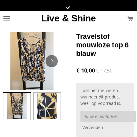
Ga
direct
Live & Shine
naar
de
hoofdinhoud
Travelstof
mouwloze top 6
blauw
€ 10,00
€ 17,50
Laat het me weten
wanneer dit product
weer op voorraad is.
Verzenden