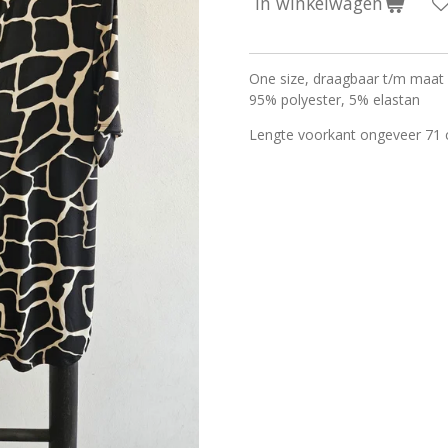
In winkelwagen
One size, draagbaar t/m maat
95% polyester, 5% elastan
Lengte voorkant ongeveer 71