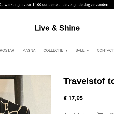
Op werkdagen voor 14.00 uur besteld, de volgende dag verzonden
Live & Shine
ROSTAR
MAGNA
COLLECTIE
SALE
CONTAC
Travelstof t
€ 17,95