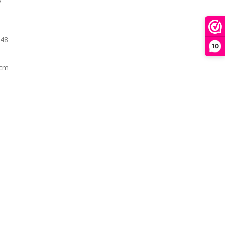
 48
10
 cm