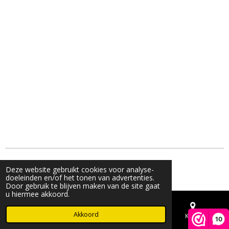
© 2023 - 2026 Live & Shine
Deze website gebruikt cookies voor analyse-
Powered by
JouwWeb
doeleinden en/of het tonen van advertenties.
Door gebruik te blijven maken van de site gaat
u hiermee akkoord.
Akkoord
E-mailadres
Telefoonnummer
Kaart
10