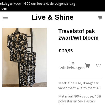
esteld, de volgende dag
Ga
direct
naar
Live & Shine
de
hoofdinhoud
Travelstof pak
zwart/wit bloem
€ 29,95
In
winkelwagen
Maat: One size, draagbaar
vanaf maat 40 t/m maat 48.
Materiaal: 80% viscose, 15%
polyester en 5% elastan