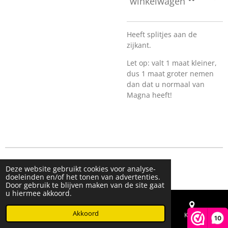
winkelwagen
Heeft splitjes aan de
zijkant.
Let op: valt 1 maat kleiner,
dus 1 maat groter nemen
dan dat u normaal van
Magna heeft!
© 2023 - 2026 Live & Shine
Deze website gebruikt cookies voor analyse-
Powered by
JouwWeb
doeleinden en/of het tonen van advertenties.
Door gebruik te blijven maken van de site gaat
u hiermee akkoord.
Akkoord
E-mailadres
Telefoonnummer
Kaart
10