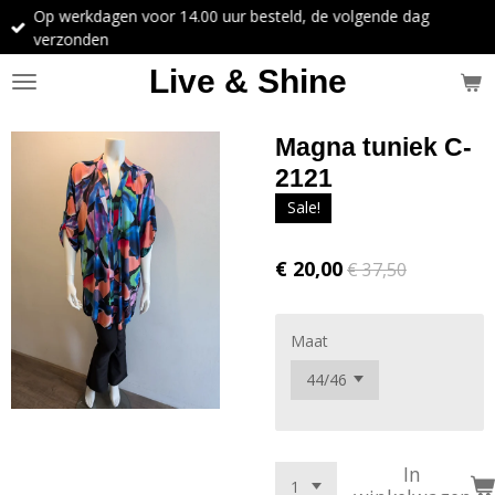
Op werkdagen voor 14.00 uur besteld, de volgende dag
Ga
verzonden
direct
naar
Live & Shine
de
hoofdinhoud
Magna tuniek C-
2121
Sale!
€ 20,00
€ 37,50
Maat
In