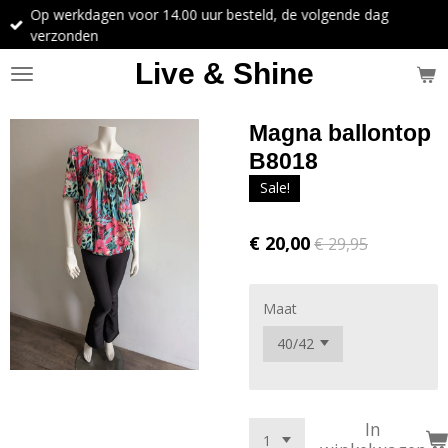
Op werkdagen voor 14.00 uur besteld, de volgende dag
Ga
verzonden
direct
naar
Live & Shine
de
hoofdinhoud
Magna ballontop
B8018
Sale!
€ 20,00
€ 29,95
Maat
In