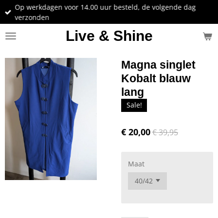
Op werkdagen voor 14.00 uur besteld, de volgende dag
Ga
verzonden
direct
naar
Live & Shine
de
hoofdinhoud
Magna singlet
Kobalt blauw
lang
Sale!
€ 20,00
€ 39,95
Maat