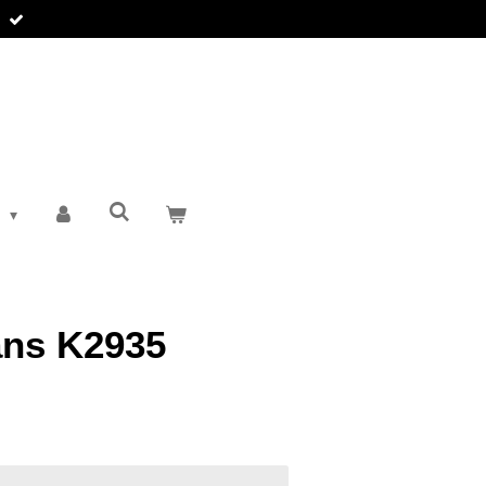
T
ans K2935