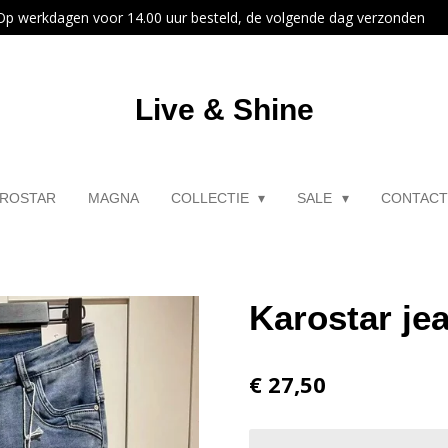
Op werkdagen voor 14.00 uur besteld, de volgende dag verzonden
Live & Shine
ROSTAR
MAGNA
COLLECTIE
SALE
CONTAC
Karostar je
€ 27,50