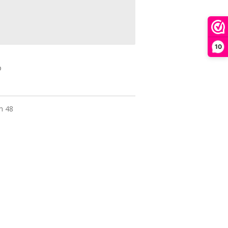
10
m 48