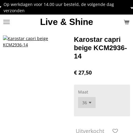
Op werkdagen voor 14.00 uur besteld, de volgende dag
Ga
verzonden
direct
naar
Live & Shine
de
hoofdinhoud
Karostar capri
beige KCM2936-
14
€ 27,50
Maat
Uitverkocht