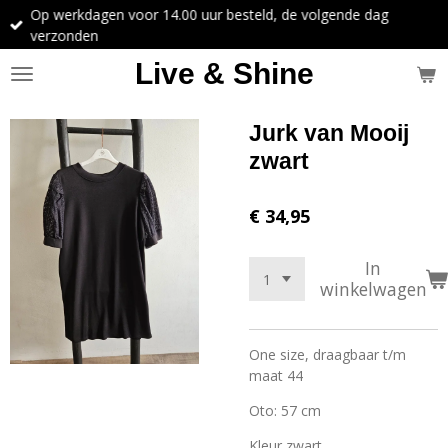
Op werkdagen voor 14.00 uur besteld, de volgende dag
Ga
verzonden
direct
naar
Live & Shine
de
hoofdinhoud
Jurk van Mooij
zwart
€ 34,95
In
winkelwagen
One size, draagbaar t/m
maat 44
Oto: 57 cm
Kleur zwart