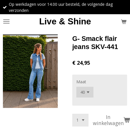
Op werkdagen voor 14.00 uur besteld, de volgende dag
Ga
verzonden
direct
naar
Live & Shine
de
hoofdinhoud
G- Smack flair
jeans SKV-441
€ 24,95
Maat
In
winkelwagen