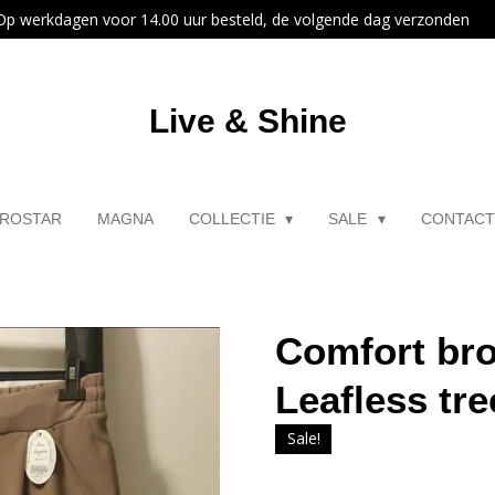
Op werkdagen voor 14.00 uur besteld, de volgende dag verzonden
Live & Shine
ROSTAR
MAGNA
COLLECTIE
SALE
CONTAC
Comfort bro
Leafless tre
Sale!