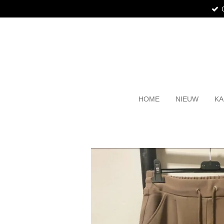
Ga
direct
naar
de
hoofdinhoud
HOME
NIEUW
KA