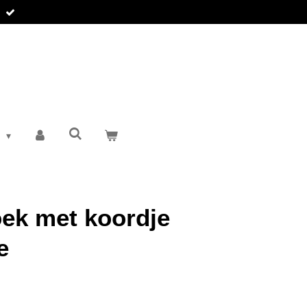
T
ek met koordje
e