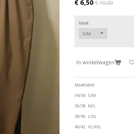
€ 6,50
€ 10,00
Maat
In winkelwagen
Maattabel:
34/36 S/M
36/38 M/L
38/40 L/XL
40/42 XL/XXL