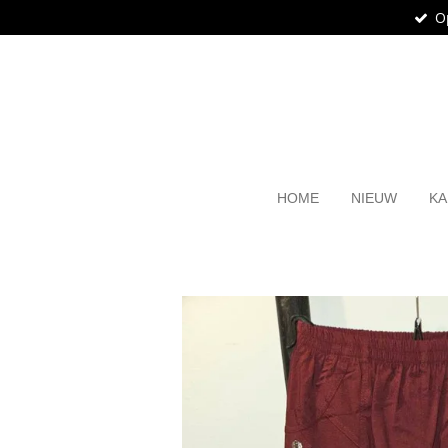
O
Ga
direct
naar
de
hoofdinhoud
HOME
NIEUW
KA