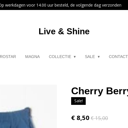
Op werkdagen voor 14.00 uur besteld, de volgende dag verzonden
Live & Shine
ROSTAR
MAGNA
COLLECTIE
SALE
CONTAC
Cherry Berry
Sale!
€ 8,50
€ 15,00