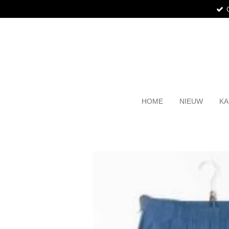
Ga
direct
naar
de
hoofdinhoud
HOME
NIEUW
KA