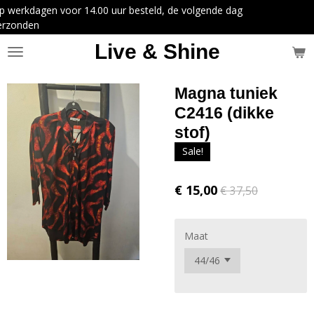
uur besteld, de volgende dag
Ga
direct
naar
Live & Shine
de
hoofdinhoud
Magna tuniek
C2416 (dikke
stof)
Sale!
€ 15,00
€ 37,50
Maat