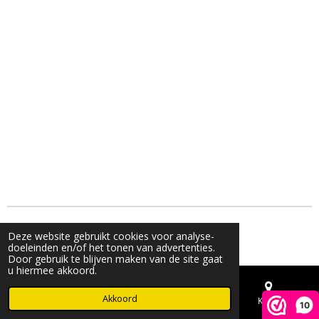
© 2023 - 2026 Live & Shine
Deze website gebruikt cookies voor analyse-
Powered by
JouwWeb
doeleinden en/of het tonen van advertenties.
Door gebruik te blijven maken van de site gaat
u hiermee akkoord.
Akkoord
E-mailadres
Telefoonnummer
Kaart
10