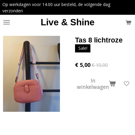
4.00 uur besteld, de volgende dag
Ga
direct
naar
Live & Shine
de
hoofdinhoud
Tas 8 lichtroze
Sale!
€ 5,00
€ 10,00
In
winkelwagen