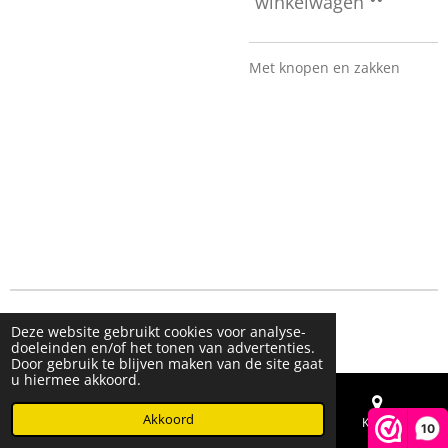
winkelwagen
Met knopen en zakken
© 2023 - 2026 Live & Shine
Deze website gebruikt cookies voor analyse-
Powered by
JouwWeb
doeleinden en/of het tonen van advertenties.
Door gebruik te blijven maken van de site gaat
u hiermee akkoord.
Akkoord
E-mailadres
Telefoonnummer
Kaart
10