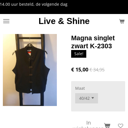
e volgende dag
Ga
direct
naar
Live & Shine
de
hoofdinhoud
Magna singlet
zwart K-2303
Sale!
€ 15,00
€ 34,95
Maat
In