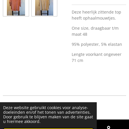
Deze heerlijk zittende top
heeft ophaalmouwtjes.
One size, draagbaar t/m
maat 48
95% polyester, 5% elastan
Lengte voorkant ongeveer
71 cm
© 2023 - 2026 Live & Shine
Deze website gebruikt cookies voor analyse-
Powered by
JouwWeb
doeleinden en/of het tonen van advertenties.
Door gebruik te blijven maken van de site gaat
u hiermee akkoord.