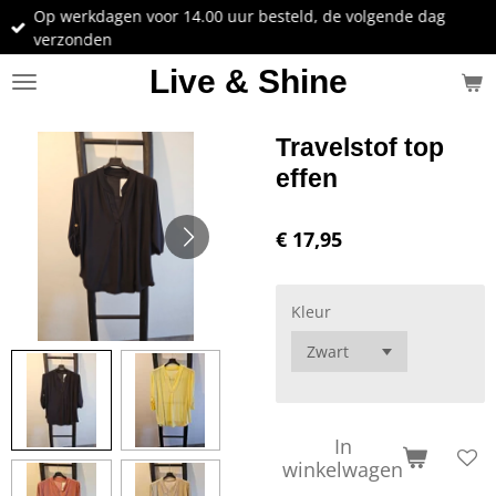
Op werkdagen voor 14.00 uur besteld, de volgende dag
Ga
verzonden
direct
naar
Live & Shine
de
hoofdinhoud
Travelstof top
effen
€ 17,95
Kleur
In
winkelwagen