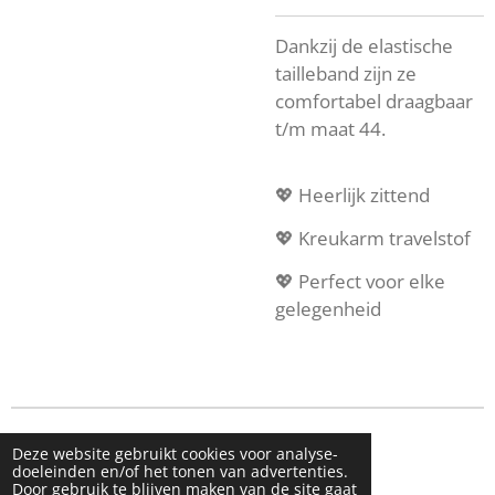
Dankzij de elastische
tailleband zijn ze
comfortabel draagbaar
t/m maat 44.
💖 Heerlijk zittend
💖 Kreukarm travelstof
💖 Perfect voor elke
gelegenheid
© 2023 - 2026 Live & Shine
Deze website gebruikt cookies voor analyse-
Powered by
JouwWeb
doeleinden en/of het tonen van advertenties.
Door gebruik te blijven maken van de site gaat