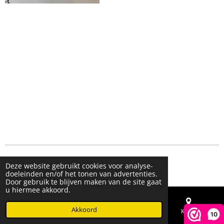
© 2023 - 2026 Live & Shine
Deze website gebruikt cookies voor analyse-
Powered by
JouwWeb
doeleinden en/of het tonen van advertenties.
Door gebruik te blijven maken van de site gaat
u hiermee akkoord.
Akkoord
E-mailadres
Telefoonnummer
Kaart
10