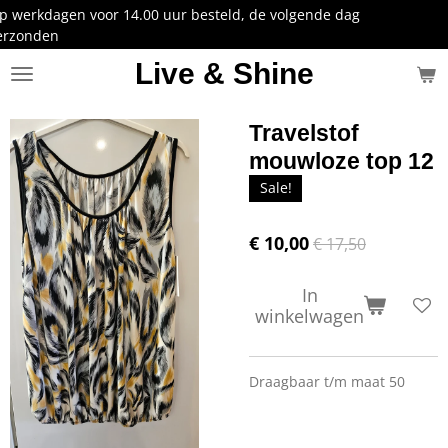
 uur besteld, de volgende dag
Ga
direct
naar
Live & Shine
de
hoofdinhoud
Travelstof
mouwloze top 12
Sale!
€ 10,00
€ 17,50
In
winkelwagen
Draagbaar t/m maat 50