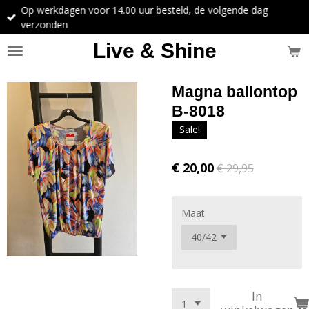
Op werkdagen voor 14.00 uur besteld, de volgende dag
Ga
verzonden
direct
naar
Live & Shine
de
hoofdinhoud
Magna ballontop
B-8018
Sale!
€ 20,00
€ 29,95
Maat
In